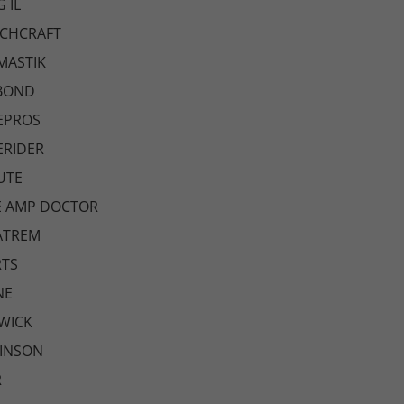
 IL
TCHCRAFT
MASTIK
EBOND
EPROS
ERIDER
UTE
E AMP DOCTOR
ATREM
RTS
NE
WICK
KINSON
R