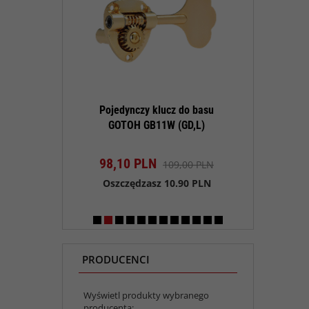
klucz do basu
Pojedynczy klucz do basu
Pojedynczy 
11W (CK,L)
GOTOH GB11W (GD,L)
GOTOH GB
t dostępny!
Produkt dostępny!
Produk
N
98,
10
PLN
80,
10
PL
89,00 PLN
109,00 PLN
sz 8.90 PLN
Oszczędzasz 10.90 PLN
Oszczędza
PRODUCENCI
Wyświetl produkty wybranego
producenta: