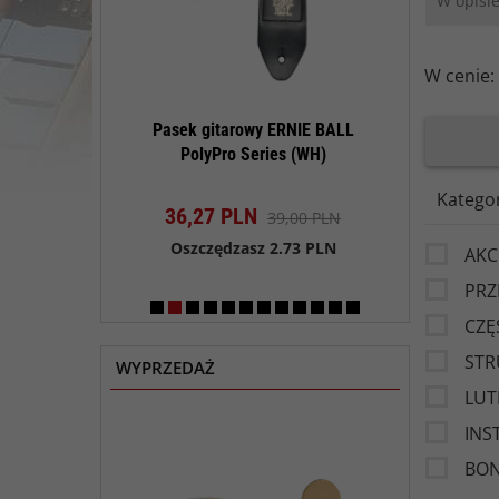
W cenie:
konserwacji
Pasek gitarowy ERNIE BALL
Pasek gitar
tar Polish Kit
PolyPro Series (WH)
PolyPro 
t dostępny!
Produkt dostępny!
Produk
Katego
N
36,
27
PLN
36,
27
PL
90,00 PLN
39,00 PLN
sz 4.50 PLN
Oszczędzasz 2.73 PLN
Oszczędza
AKC
PRZ
CZĘ
STR
WYPRZEDAŻ
LUT
INS
BO