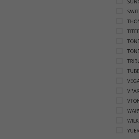
SUNG
SWI
THO
TIT
TON
TON
TRIB
TUB
VEG
VPA
VTO
WAR
WIL
YUE