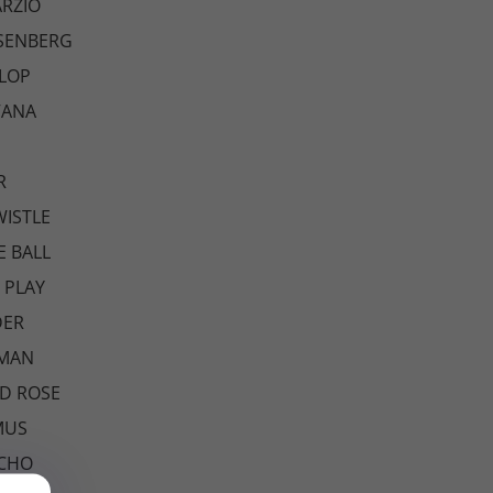
RZIO
SENBERG
LOP
VANA
R
ISTLE
E BALL
 PLAY
DER
HMAN
D ROSE
MUS
CHO