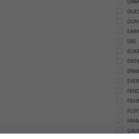
DIMA
DUE
DUN
EAR
EBS
ELIXI
ENTW
ERNI
EVER
FEN
FIS
FLOY
FRA
GAU