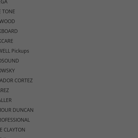
EGA
E TONE
HWOOD
KBOARD
KCARE
ELL Pickups
OSOUND
OWSKY
VADOR CORTEZ
AREZ
LLER
MOUR DUNCAN
ROFESSIONAL
E CLAYTON