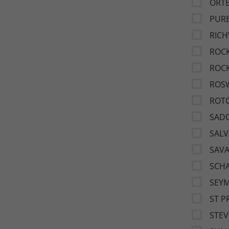
ORT
PUR
RIC
ROC
ROC
ROSW
ROT
SAD
SAL
SAV
SCHA
SEY
ST P
STEV