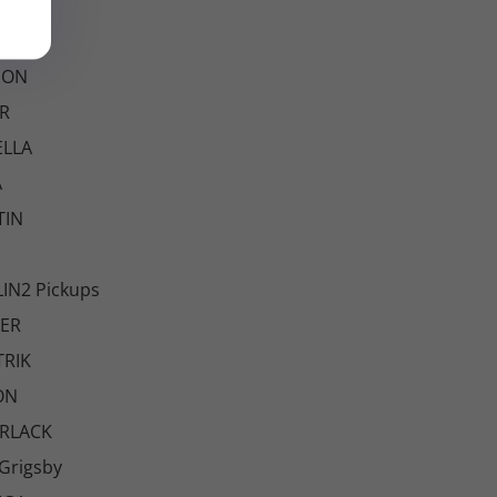
UDO
AR
SON
R
ELLA
A
TIN
IN2 Pickups
ER
RIK
ON
RLACK
Grigsby