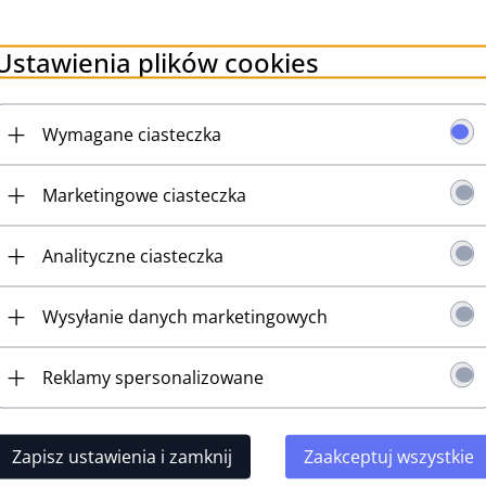
GIB
GOE
Ustawienia plików cookies
GOT
GOTO
Wymagane ciasteczka
GP 
GRA
Marketingowe ciasteczka
GRO
GRO
Analityczne ciasteczka
Guit
Wysyłanie danych marketingowych
HER
HIP
Reklamy spersonalizowane
HOF
HOS
Zapisz ustawienia i zamknij
Zaakceptuj wszystkie
IBAN