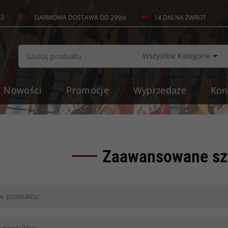
82
14 DNI NA ZWROT
DARMOWA DOSTAWA OD 299zł
c
Wszystkie Kategorie
Nowości
Promocje
Wyprzedaże
Kon
Zaawansowane sz