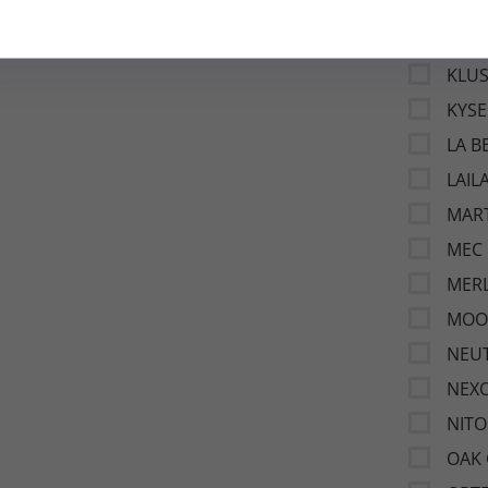
INC
JESC
KLU
KYSE
LA B
LAIL
MAR
MEC
MERL
MOO
NEUT
NEX
NITO
OAK 