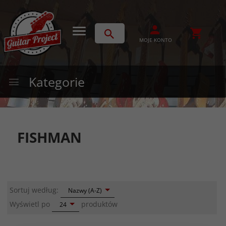
MOJE KONTO
Kategorie
FISHMAN
sort
Sortuj według:
Nazwy (A-Z)
pop
Wyświetl po
produktów
24