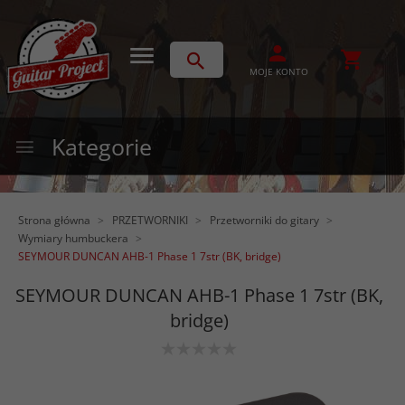
MOJE KONTO
Kategorie
Strona główna
PRZETWORNIKI
Przetworniki do gitary
Wymiary humbuckera
SEYMOUR DUNCAN AHB-1 Phase 1 7str (BK, bridge)
SEYMOUR DUNCAN AHB-1 Phase 1 7str (BK,
bridge)