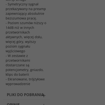
- Symetryczny sygnał
przekazywany na preamp
zapewniający absolutnie
bezszumowa pracę.
- Poziom szumów niższy o
14dB niż w innych
przetwornikach
aktywnych, więcej dołu,
więcej góry, wyższy
poziom sygnału
wyjściowego
- W zestawie z
przetwornikami
dostarczane są
potencjometry, gniazdo,
klips do baterii
- Ekranowane, trójżyłowe
wyprowadzenie
PLIKI DO POBRANIA
OPINIE