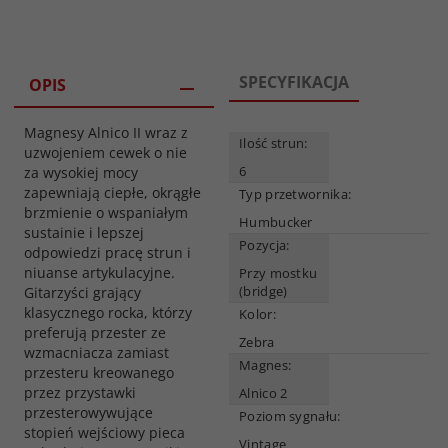
SPECYFIKACJA
OPIS
Magnesy Alnico II wraz z
Ilość strun:
uzwojeniem cewek o nie
6
za wysokiej mocy
zapewniają ciepłe, okrągłe
Typ przetwornika:
brzmienie o wspaniałym
Humbucker
sustainie i lepszej
Pozycja:
odpowiedzi pracę strun i
niuanse artykulacyjne.
Przy mostku
(bridge)
Gitarzyści grający
klasycznego rocka, którzy
Kolor:
preferują przester ze
Zebra
wzmacniacza zamiast
Magnes:
przesteru kreowanego
przez przystawki
Alnico 2
przesterowywujące
Poziom sygnału:
stopień wejściowy pieca
Vintage