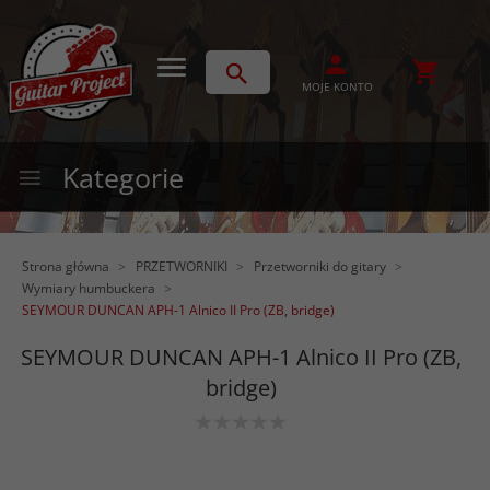
MOJE KONTO
Kategorie
Strona główna
PRZETWORNIKI
Przetworniki do gitary
Wymiary humbuckera
SEYMOUR DUNCAN APH-1 Alnico II Pro (ZB, bridge)
SEYMOUR DUNCAN APH-1 Alnico II Pro (ZB,
bridge)