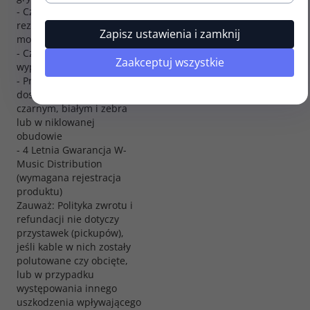
- Częstotliwość
rezonansowa wersji
Zapisz ustawienia i zamknij
mostkowej: 6.7 kHz
- Czterożyłowe
Zaakceptuj wszystkie
wyprowadzenie
- Przetwornik gryfowy
dostępny w kolorach
czarnym, białym i zebra
lub w niklowanej
obudowie
- 4 Letnia Gwarancja W-
Music Distribution
(wymagana rejestracja
produktu)
Zauważ: Polityka zwrotu i
refundacji nie dotyczy
przystawek (pickupów),
jeśli kable w nich zostały
polutowane czy obcięte,
lub w przypadku
występowania innego
uszkodzenia wpływającego