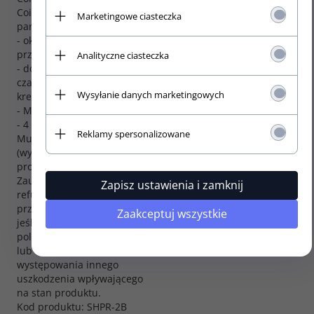
Coil only: 6,64 kHz,
Rezystancja (kOhm):
Marketingowe ciasteczka
parallel: 3,88 kHz
22,4
- okablowanie 4
Bezszumowy:
przewodami
Analityczne ciasteczka
- dostępny w kolorach
Tak
czarnym, białym i
Aktywny:
Wysyłanie danych marketingowych
kremowym
Nie
- Made in USA
Typ gitary:
- 4 Letnia Gwarancja W-
Reklamy spersonalizowane
Music Distribution
Humbucker
(wymagana rejestracja
produktu)
Zauważ: Polityka zwrotu i
Zapisz ustawienia i zamknij
refundacji nie dotyczy
przystawek (pickupów),
Zaakceptuj wszystkie
jeśli kable w nich zostały
polutowane czy obcięte,
lub w przypadku
występowania innego
uszkodzenia wpływającego
na stan produktu.
Kod produktu: SHPR-2B