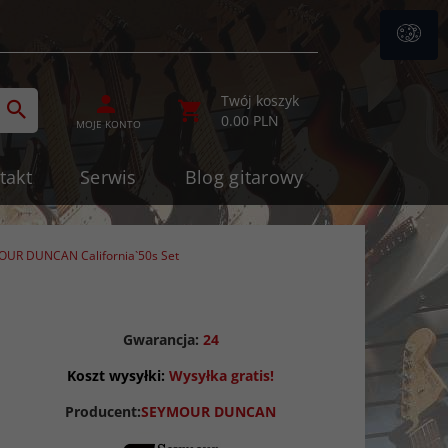
ategories_searcher
Twój koszyk
0.00
PLN
MOJE KONTO
takt
Serwis
Blog gitarowy
UR DUNCAN California`50s Set
Gwarancja:
24
Koszt wysyłki:
Wysyłka gratis!
Producent:
SEYMOUR DUNCAN