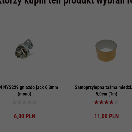
 NYS229 gniazdo jack 6,3mm
Samoprzylepna taśma miedzi
(mono)
5,0cm (1m)
Produkt dostępny!
Produkt dostępny!
6,
00
PLN
11,
00
PLN