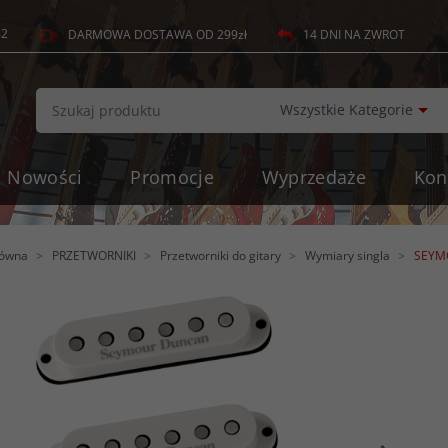
82
14 DNI NA ZWROT
DARMOWA DOSTAWA OD 299zł
c
Wszystkie Kategorie
Nowości
Promocje
Wyprzedaże
Kon
łówna
PRZETWORNIKI
Przetworniki do gitary
Wymiary singla
SEYMO