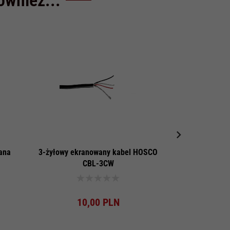
ana
3-żyłowy ekranowany kabel HOSCO
Markery bocz
CBL-3CW
Produkt dostępny!
Pro
10,
00
PLN
3,