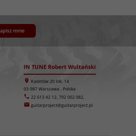
apisz mnie
IN TUNE Robert Wultański
Kadetów 20 lok. 14
03-987
Warszawa
,
Polska
22 613 42 12, 792 002 082,
guitarproject@guitarproject.pl