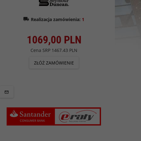
Realizacja zamówienia:
1
1069,
00
PLN
Cena SRP
1467.43 PLN
ZŁÓŻ ZAMÓWIENIE
owy ERNIE BALL
Pasek gitarowy ERNIE BALL
Pasek gita
ries (Rainbow)
PolyPro Series (PR)
PolyPro