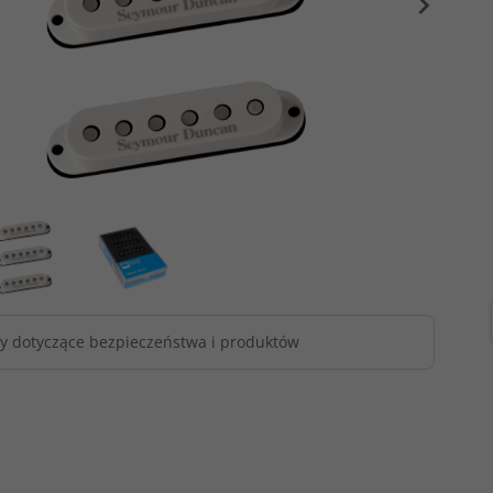
y dotyczące bezpieczeństwa i produktów
owy ERNIE BALL
Pasek gitarowy ERNIE BALL
Pasek gitar
Series (BK)
PolyPro Series (RD)
PolyPro Se