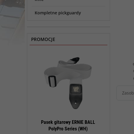
Kompletne pickguardy
PROMOCJE
Zasob
konserwacji
Pasek gitarowy ERNIE BALL
Pasek gitar
tar Polish Kit
PolyPro Series (WH)
PolyPro 