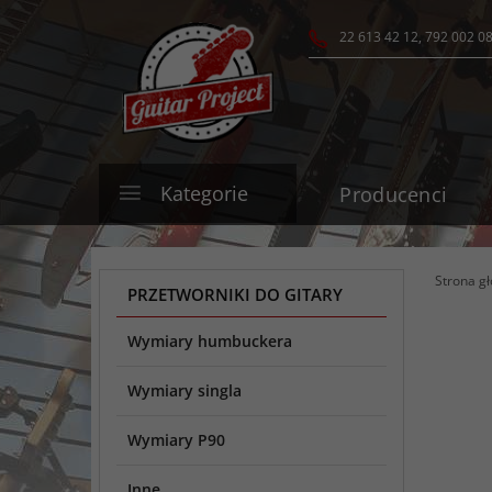
22 613 42 12, 792 002 0
Kategorie
Producenci
Strona g
PRZETWORNIKI DO GITARY
Wymiary humbuckera
Wymiary singla
Wymiary P90
Inne