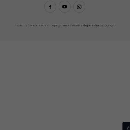
guitarproject@guitarproject.pl
Informacja o cookies
|
oprogramowanie sklepu internetowego