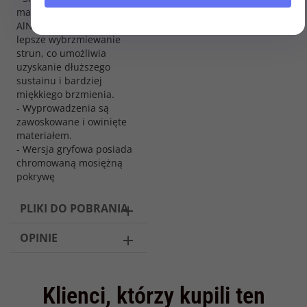
magnetyczne magnesów
AlNico II pozwala na
lepsze wybrzmiewanie
strun, co umożliwia
uzyskanie dłuższego
sustainu i bardziej
miękkiego brzmienia.
- Wyprowadzenia są
zawoskowane i owinięte
materiałem.
- Wersja gryfowa posiada
chromowaną mosiężną
pokrywę
PLIKI DO POBRANIA
OPINIE
Klienci, którzy kupili ten