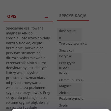
SPECYFIKACJA
OPIS
Specjalnie oszlifowane
Ilość strun:
magnesy AlNico II i
6
średnia ilość uzwojeń dały
bardzo słodkie, ciepłe
Typ przetwornika:
brzmienie, pozwalając
Single coil
przy tym strunom na
Pozycja:
dłuższe wybrzmiewanie.
Przetwornik Alnico II Pro
Przy gryfie
(neck)
dedykowany jest dla tych
którzy wolą uzyskać
Kolor:
przester ze wzmacniacza
Chrom (puszka)
od przesterowywania
Magnes:
wzmacniacza poziomem
sygnału z przystawek. Przy
Alnico 2
skręceniu potencjometru
Poziom sygnału:
volume sygnał pięknie się
Średni
oczyszcza i zyskuje