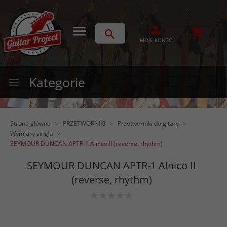
MOJE KONTO
Kategorie
Strona główna
PRZETWORNIKI
Przetworniki do gitary
Wymiary singla
SEYMOUR DUNCAN APTR-1 Alnico II (reverse, rhythm)
SEYMOUR DUNCAN APTR-1 Alnico II
(reverse, rhythm)