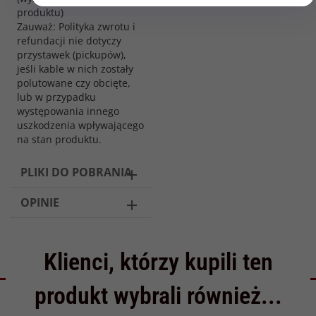
produktu)
Zauważ: Polityka zwrotu i
refundacji nie dotyczy
przystawek (pickupów),
jeśli kable w nich zostały
polutowane czy obcięte,
lub w przypadku
występowania innego
uszkodzenia wpływającego
na stan produktu.
PLIKI DO POBRANIA
OPINIE
Klienci, którzy kupili ten
produkt wybrali również...