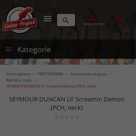
MOJE KONTO
Kategorie
Strona główna
PRZETWORNIKI
Przetworniki do gitary
Wymiary singla
SEYMOUR DUNCAN Lil' Screamin Demon (PCH, neck)
SEYMOUR DUNCAN Lil' Screamin Demon
(PCH, neck)