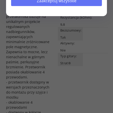
Opcje
Zaakceptuj wszystkie
potrzeby potrafi zabrzmieć
cewek:
klasycznym, czystym
dźwiękiem. Konstrukcja
Rozłączanie
przetwornika bazuje na
Rezystancja (kOhm):
unikalnym projekcie
9,8
regulowanych
Bezszumowy:
nadbiegunników,
zapewniających
Tak
minimalnie zróżnicowane
Aktywny:
pole magnetyczne.
Nie
Zapewnia to mocne, lecz
Typ gitary:
nienachalne w górnym
paśmie, perkusyjne
Strat®
brzmienie. Przetwornik
posiada okablowanie 4
przewodami.
- przetwornik dostępny w
wersjach przeznaczonych
do montażu przy szyjce i
mostku
- okablowanie 4
przewodami
- dostępny w kolorze