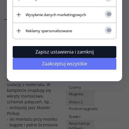
SPECYFIKACJA
OPIS
Wysyłanie danych marketingowych
Przetwornik idealnie
Ilość strun:
Reklamy spersonalizowane
pasujący do starych gitar
6
Jazzmaster®, jednakże
spolaryzowany odwrotnie
Typ przetwornika:
do przetwornika przy
Zapisz ustawienia i zamknij
Single coil
szyjce, co zapewnia
Pozycja:
bezszumową pracę w
Zaakceptuj wszystkie
przypadku użycia dwóch
Przy mostku
(bridge)
przetworników. Kable
połączeniowe posiadają
Kolor:
izolację z materiału. W
Czarny
komplecie znajdują się
Magnes:
wkręty montażowe,
schemat połączeń, itp...
Alnico 2
- Antiquity Jazz Master
Poziom sygnału:
Pickup
Średni
- do montażu przy mostku
Rezystancja
- bogate i pełne brzmienie
(kOhm):