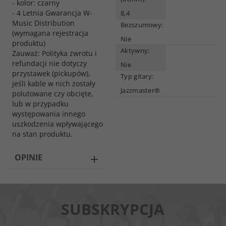
- kolor: czarny
- 4 Letnia Gwarancja W-
8,4
Music Distribution
Bezszumowy:
(wymagana rejestracja
Nie
produktu)
Aktywny:
Zauważ: Polityka zwrotu i
refundacji nie dotyczy
Nie
przystawek (pickupów),
Typ gitary:
jeśli kable w nich zostały
Jazzmaster®
polutowane czy obcięte,
lub w przypadku
występowania innego
uszkodzenia wpływającego
na stan produktu.
OPINIE
SUBSKRYPCJA