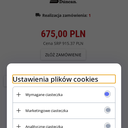
Realizacja zamówienia:
1
675,
00
PLN
Cena SRP
915.37 PLN
ZŁÓŻ ZAMÓWIENIE
Ustawienia plików cookies
Wymagane ciasteczka
Marketingowe ciasteczka
Analityczne ciasteczka