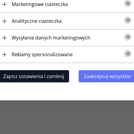
Marketingowe ciasteczka
Analityczne ciasteczka
klucz do basu
Pojedynczy klucz do basu
Pojedynczy
11W (CK,R)
GOTOH GB11W (CR,R)
GOTOH G
Wysyłanie danych marketingowych
t dostępny!
Produkt dostępny!
Produ
N
62,
10
PLN
98,
10
PL
89,00 PLN
69,00 PLN
Reklamy spersonalizowane
sz 8.90 PLN
Oszczędzasz 6.90 PLN
Oszczędza
Zapisz ustawienia i zamknij
Zaakceptuj wszystkie