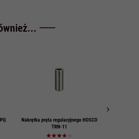
również...
 PQ
Nakrętka pręta regulacyjnego HOSCO
Płytka pręta r
TRN-11