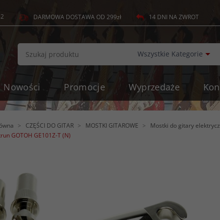
82
14 DNI NA ZWROT
DARMOWA DOSTAWA OD 299zł
c
Wszystkie Kategorie
Nowości
Promocje
Wyprzedaże
Kon
łówna
CZĘŚCI DO GITAR
MOSTKI GITAROWE
Mostki do gitary elektryc
trun GOTOH GE101Z-T (N)