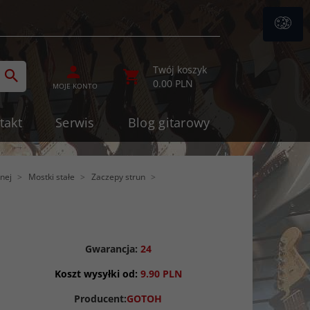
ategories_searcher
Twój koszyk
0.00
PLN
MOJE KONTO
takt
Serwis
Blog gitarowy
znej
Mostki stałe
Zaczepy strun
Gwarancja:
24
Koszt wysyłki od:
9.90 PLN
Producent:
GOTOH