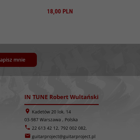
Produkt dostępny!
Pro
18,
00
PLN
16
apisz mnie
IN TUNE Robert Wultański
Kadetów 20 lok. 14
03-987
Warszawa
,
Polska
22 613 42 12, 792 002 082,
guitarproject@guitarproject.pl