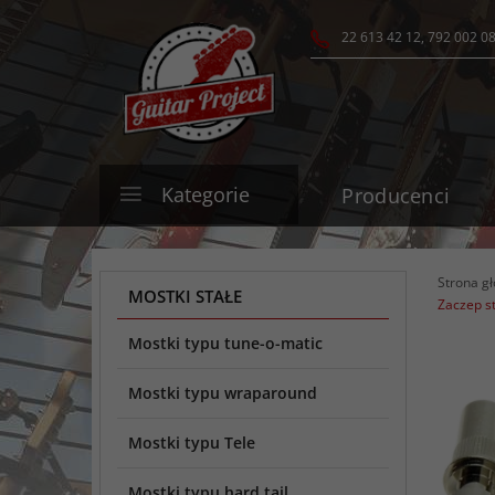
22 613 42 12, 792 002 0
Kategorie
Producenci
Strona g
MOSTKI STAŁE
Zaczep s
Mostki typu tune-o-matic
Mostki typu wraparound
Mostki typu Tele
Mostki typu hard tail