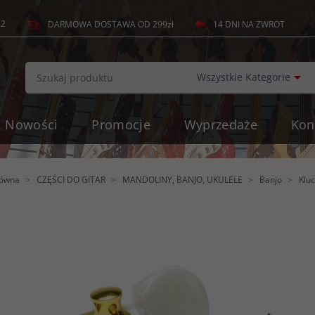
82
14 DNI NA ZWROT
DARMOWA DOSTAWA OD 299zł
c
Wszystkie Kategorie
Nowości
Promocje
Wyprzedaże
Kon
łówna
CZĘŚCI DO GITAR
MANDOLINY, BANJO, UKULELE
Banjo
Klu