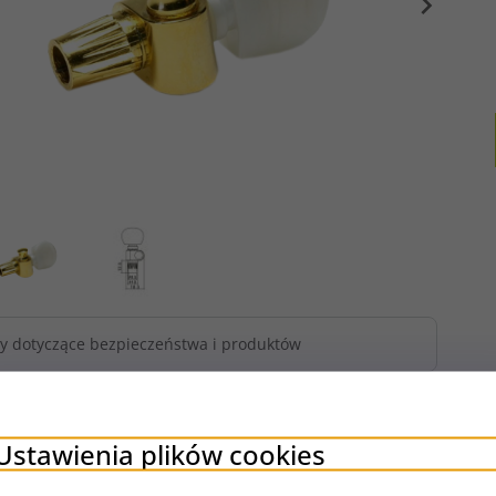
owy ERNIE BALL
Pasek gitarowy ERNIE BALL
Pasek gitar
Series (BK)
PolyPro Series (RD)
PolyPro Se
y dotyczące bezpieczeństwa i produktów
t dostępny!
Produkt dostępny!
Produ
N
36,
27
PLN
36,
27
P
39,00 PLN
39,00 PLN
sz 2.73 PLN
Oszczędzasz 2.73 PLN
Oszczędz
Ustawienia plików cookies