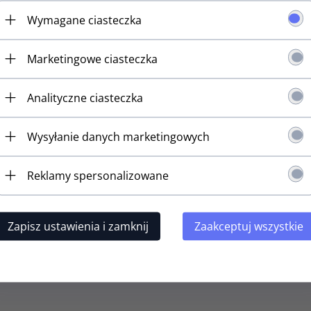
Wymagane ciasteczka
OPINIE
SPECYF
Marketingowe ciasteczka
klucz do zestawu SPBJ-4 firmy GOTOH. W komplecie
Kolor pok
i.
Analityczne ciasteczka
fikacja na załączonym zdjęciu.
Przełożen
in Japan
roduktu: SPBJ-5-PW-GG
Kolor osp
Wysyłanie danych marketingowych
Reklamy spersonalizowane
klucz do basu
Pojedynczy klucz do basu
Pojedynczy
Zapisz ustawienia i zamknij
Zaakceptuj wszystkie
11W (CK,R)
GOTOH GB11W (CR,R)
GOTOH G
t dostępny!
Produkt dostępny!
Produ
N
62,
10
PLN
98,
10
PL
89,00 PLN
69,00 PLN
sz 8.90 PLN
Oszczędzasz 6.90 PLN
Oszczędza