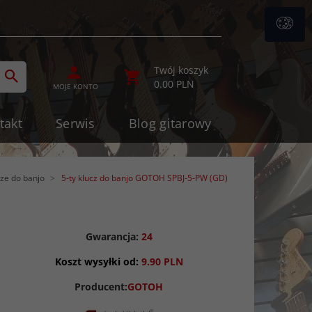
ategories_searcher
Twój koszyk
0.00
PLN
MOJE KONTO
takt
Serwis
Blog gitarowy
cze do banjo
5-ty klucz do banjo GOTOH SPBJ-5-PW (GD)
Gwarancja:
24
Koszt wysyłki od:
9.90 PLN
Producent:
GOTOH