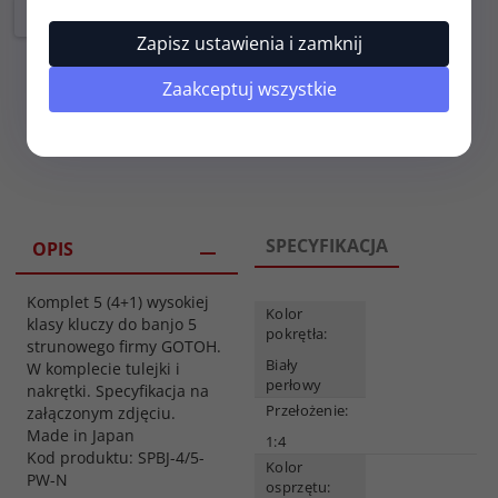
Zapisz ustawienia i zamknij
Zaakceptuj wszystkie
SPECYFIKACJA
OPIS
Komplet 5 (4+1) wysokiej
Kolor
klasy kluczy do banjo 5
pokrętła:
strunowego firmy GOTOH.
Biały
W komplecie tulejki i
perłowy
nakrętki. Specyfikacja na
Przełożenie:
załączonym zdjęciu.
Made in Japan
1:4
Kod produktu: SPBJ-4/5-
Kolor
PW-N
osprzętu: