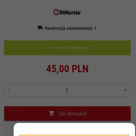
Realizacja zamówienia:
1
Produkt dostępny!
45,
00
PLN
Do koszyka!