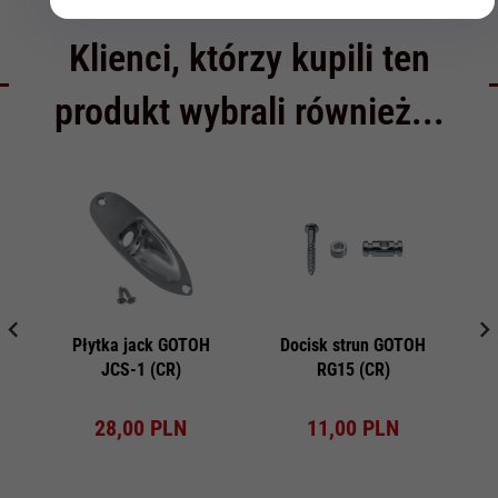
Klienci, którzy kupili ten
produkt wybrali również...
Płytka jack GOTOH
Docisk strun GOTOH
Po
JCS-1 (CR)
RG15 (CR)
28,
00
PLN
11,
00
PLN