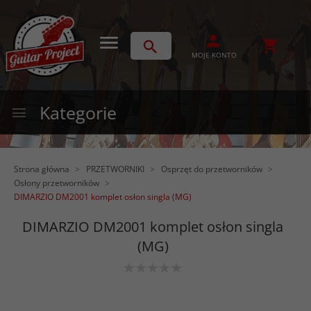
MOJE KONTO
Kategorie
Strona główna
PRZETWORNIKI
Osprzęt do przetworników
Osłony przetworników
DIMARZIO DM2001 komplet osłon singla (MG)
DIMARZIO DM2001 komplet osłon singla
(MG)