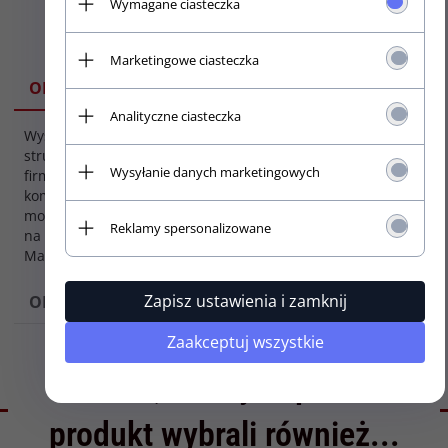
Wymagane ciasteczka
Marketingowe ciasteczka
SPECYFIKACJA
OPIS
Analityczne ciasteczka
Wysoki, okrągły docisk
Kolor
strun do gitary basowej
osprzętu:
Wysyłanie danych marketingowych
firmy GOTOH. W
Czarny (BK)
komplecie śrubka
montażowa. Specyfikacja
Reklamy spersonalizowane
na załączonym zdjęciu.
Made in Japan
Zapisz ustawienia i zamknij
OPINIE
Zaakceptuj wszystkie
Klienci, którzy kupili ten
produkt wybrali również...