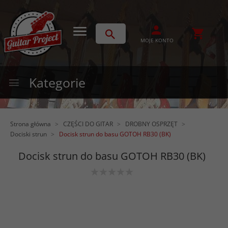
MOJE KONTO
Kategorie
Strona główna
CZĘŚCI DO GITAR
DROBNY OSPRZĘT
Dociski strun
Docisk strun do basu GOTOH RB30 (BK)
Docisk strun do basu GOTOH RB30 (BK)