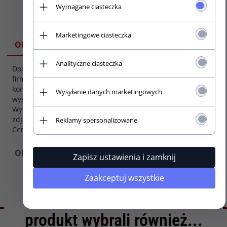
Wymagane ciasteczka
Marketingowe ciasteczka
SPECYFIKACJA
OPIS
Analityczne ciasteczka
Docisk strun japońskiej
Kolor
firmy GOTOH. W
osprzętu:
komplecie docisk, nóżka o
Wysyłanie danych marketingowych
Cosmo black
wysokości 2,5mm i śrubka.
(CK)
Wymiary na załączonym
zdjęciu.
Reklamy spersonalizowane
Cena za 1 szt.
OPINIE
Zapisz ustawienia i zamknij
Zaakceptuj wszystkie
Klienci, którzy kupili ten
produkt wybrali również...