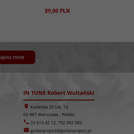
Produkt dostępny!
Pro
89,
00
PLN
6,
apisz mnie
IN TUNE Robert Wultański
Kadetów 20 lok. 14
03-987
Warszawa
,
Polska
22 613 42 12, 792 002 082,
guitarproject@guitarproject.pl