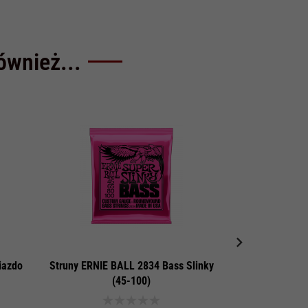
również...
iazdo
Struny ERNIE BALL 2834 Bass Slinky
Samoprzylep
(45-100)
2,