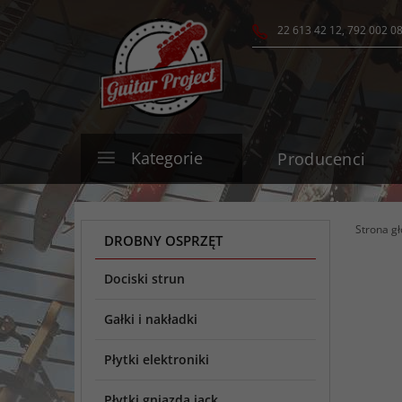
22 613 42 12, 792 002 0
Kategorie
Producenci
Strona g
DROBNY OSPRZĘT
Dociski strun
Gałki i nakładki
Płytki elektroniki
Płytki gniazda jack