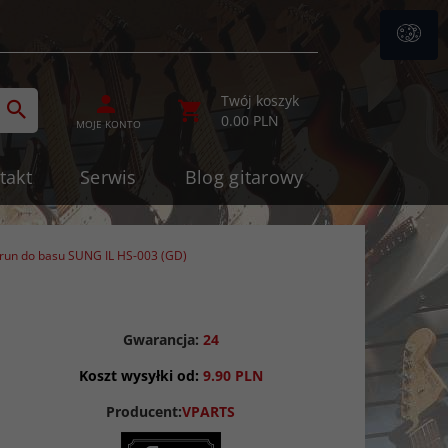
ategories_searcher
Twój koszyk
0.00
PLN
MOJE KONTO
takt
Serwis
Blog gitarowy
trun do basu SUNG IL HS-003 (GD)
Gwarancja:
24
Koszt wysyłki od:
9.90 PLN
Producent:
VPARTS