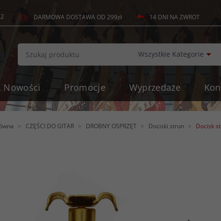
82
14 DNI NA ZWROT
DARMOWA DOSTAWA OD 299zł
c
Wszystkie Kategorie
Nowości
Promocje
Wyprzedaże
Kon
łówna
CZĘŚCI DO GITAR
DROBNY OSPRZĘT
Dociski strun
Docisk s