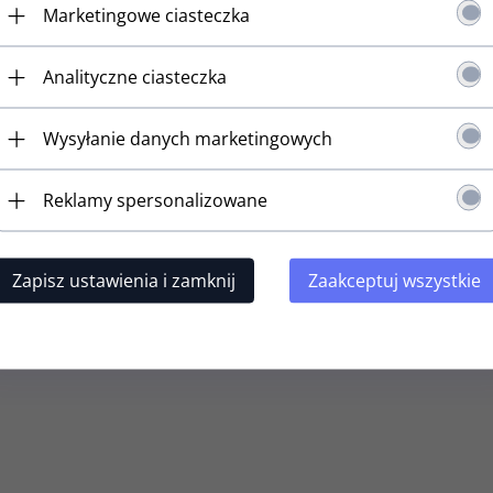
Marketingowe ciasteczka
Analityczne ciasteczka
klucz do basu
Pojedynczy klucz do basu
Pojedynczy
11W (CK,R)
GOTOH GB11W (CR,R)
GOTOH G
Wysyłanie danych marketingowych
t dostępny!
Produkt dostępny!
Produ
N
62,
10
PLN
98,
10
PL
89,00 PLN
69,00 PLN
Reklamy spersonalizowane
sz 8.90 PLN
Oszczędzasz 6.90 PLN
Oszczędza
Zapisz ustawienia i zamknij
Zaakceptuj wszystkie