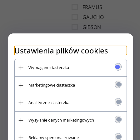
FRAMUS
GAUCHO
GIBSON
GOELDO
GOTOH
Ustawienia plików cookies
GOTOH Pickups
GP CUSTOM
Wymagane ciasteczka
GRAPH TECH
Marketingowe ciasteczka
GROOVETECH
GROVER
Analityczne ciasteczka
GuitarProject
HERCULES
Wysyłanie danych marketingowych
HIPSHOT
HOFNER
Reklamy spersonalizowane