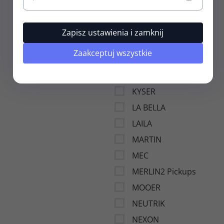
HOSCO
IBANEZ
Zapisz ustawienia i zamknij
INCUDO
Zaakceptuj wszystkie
JESCAR
KLUSON
KYSER
LA BELLA
LAILA
MARTIN
MEC
MERLIN2 Pickups
MOOER
NEUTRIK
NEXON