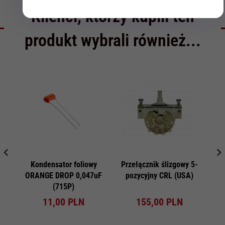
Klienci, którzy kupili ten
produkt wybrali również...
Kondensator foliowy
Przełącznik ślizgowy 5-
G
ORANGE DROP 0,047uF
pozycyjny CRL (USA)
(715P)
11,
00
PLN
155,
00
PLN