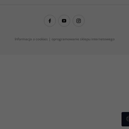
guitarproject@guitarproject.pl
Informacja o cookies
|
oprogramowanie sklepu internetowego