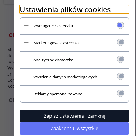
Ustawienia plików cookies
Wymagane ciasteczka
SPECYFIKACJA
OPIS
Marketingowe ciasteczka
Metalowa wciskana gałka
Kolor:
do gitar elektrycznych i
Analityczne ciasteczka
Złoty
basowych typu DOME.
Wymiary: 19mm x 19mm
Napis:
Śr. trzpienia : 6,0mm
Wysyłanie danych marketingowych
Brak
Cena za 1szt.
Montaż:
Kod produktu: KG-235
Wciskana
Reklamy spersonalizowane
Materiał:
OPINIE
Metal
Pakowanie:
Zapisz ustawienia i zamknij
1szt.
Zaakceptuj wszystkie