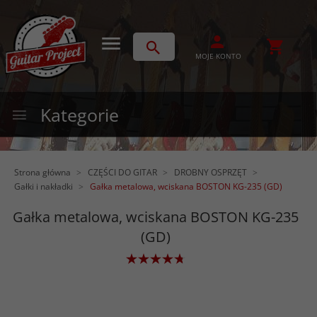
MOJE KONTO
Kategorie
Strona główna
CZĘŚCI DO GITAR
DROBNY OSPRZĘT
Gałki i nakładki
Gałka metalowa, wciskana BOSTON KG-235 (GD)
Gałka metalowa, wciskana BOSTON KG-235
(GD)