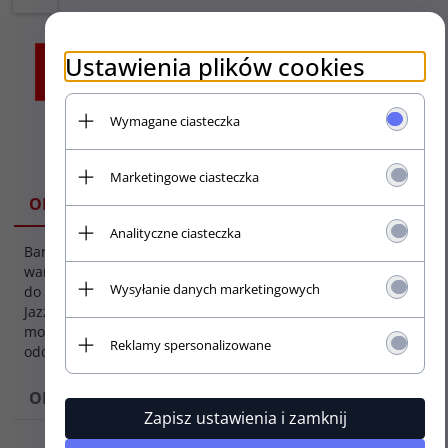
Ustawienia plików cookies
Wymagane ciasteczka
Marketingowe ciasteczka
SPECYFIKACJA
OPIS
Analityczne ciasteczka
Bardzo dobrej jakości 4-
Typ
warstwowa maskownica
maskownicy:
Wysyłanie danych marketingowych
do gitar basowych typu 62'
J.Bass
Jazz Bass. Śrubki
montażowe do kupienia
Kolor:
Reklamy spersonalizowane
oddzielnie.
Biały perłowy
Ilość
OPINIE
warstw:
Zapisz ustawienia i zamknij
4