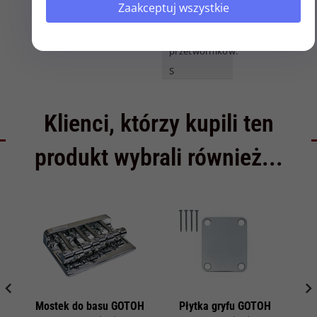
Ilość otworów na śrubki:
Zaakceptuj wszystkie
10
Układ
przetworników:
S
Klienci, którzy kupili ten
produkt wybrali również...
Mostek do basu GOTOH
Płytka gryfu GOTOH
Ga