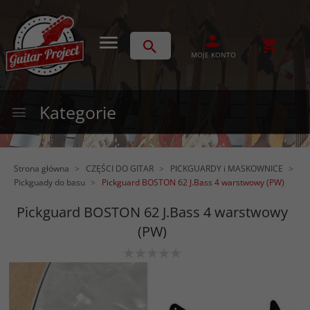
MOJE KONTO
Kategorie
Strona główna
CZĘŚCI DO GITAR
PICKGUARDY i MASKOWNICE
Pickguady do basu
Pickguard BOSTON 62 J.Bass 4 warstwowy (PW)
Pickguard BOSTON 62 J.Bass 4 warstwowy
(PW)