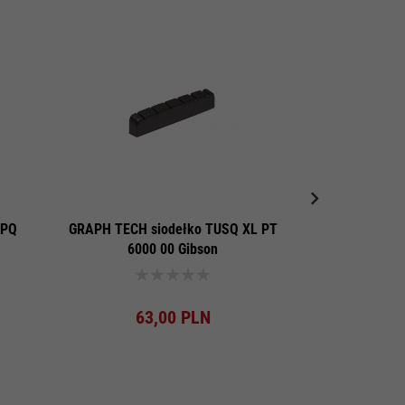
 PQ
GRAPH TECH siodełko TUSQ XL PT
REAN NYS229L
6000 00 Gibson
Produkt dostępny!
Pro
63,
00
PLN
6,