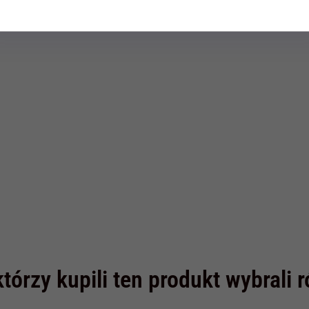
t dostępny!
Produkt dostępny!
Produ
N
62,
10
PLN
98,
10
PL
89,00 PLN
69,00 PLN
sz 8.90 PLN
Oszczędzasz 6.90 PLN
Oszczędza
którzy kupili ten produkt wybrali 