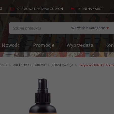
82
14 DNI NA ZWROT
DARMOWA DOSTAWA OD 299zł
c
Wszystkie Kategorie
Nowości
Promocje
Wyprzedaże
Kon
łówna
AKCESORIA GITAROWE
KONSERWACJA
Preparat DUNLOP Formul