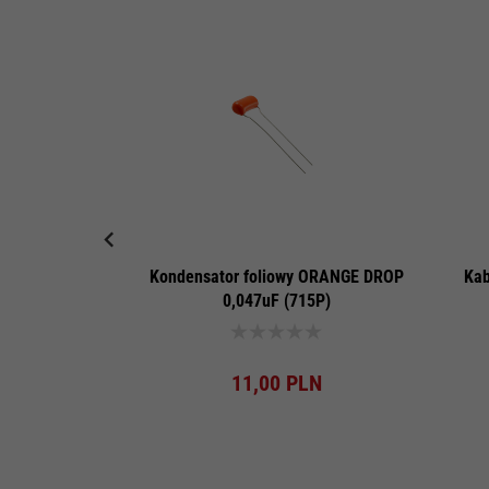
Kondensator foliowy ORANGE DROP
Kab
0,047uF (715P)
Produkt dostępny!
11,
00
PLN