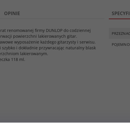
OPINIE
SPECYF
rat renomowanej firmy DUNLOP do codziennej
PRZEZNAC
rwacji powierzchni lakierowanych gitar.
awowe wyposażenie każdego gitarzysty i serwisu.
POJEMNO
i szybko i dokładnie przywracając naturalny blask
rzchniom lakierowanym.
eczka 118 ml.
owy ERNIE BALL
Pasek gitarowy ERNIE BALL
Pasek gitar
Series (BK)
PolyPro Series (RD)
PolyPro Se
t dostępny!
Produkt dostępny!
Produ
N
36,
27
PLN
36,
27
P
39,00 PLN
39,00 PLN