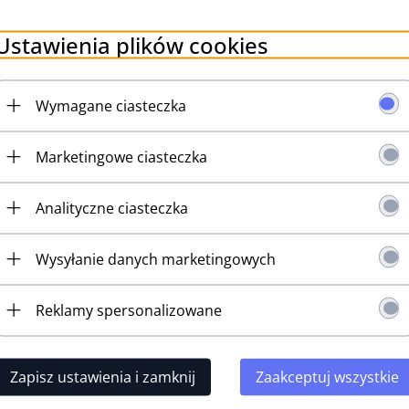
sz 2.73 PLN
Oszczędzasz 2.73 PLN
Oszczędz
Ustawienia plików cookies
Wymagane ciasteczka
Marketingowe ciasteczka
Analityczne ciasteczka
Wysyłanie danych marketingowych
Reklamy spersonalizowane
klucz do basu
Pojedynczy klucz do basu
Pojedynczy
Zapisz ustawienia i zamknij
Zaakceptuj wszystkie
11W (CK,R)
GOTOH GB11W (CR,R)
GOTOH G