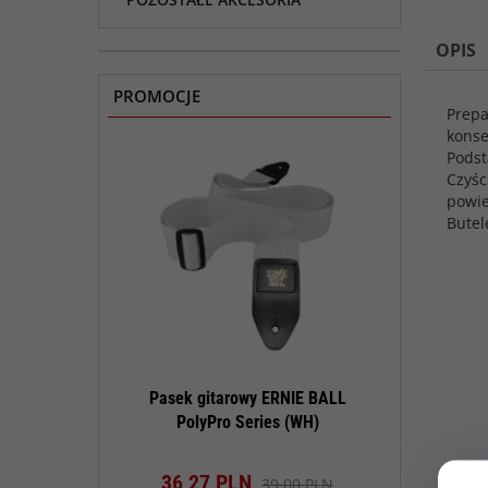
OPIS
PROMOCJE
Prepa
konse
Podst
Czyśc
powie
Butel
konserwacji
Pasek gitarowy ERNIE BALL
Pasek gitar
tar Polish Kit
PolyPro Series (WH)
PolyPro 
t dostępny!
Produkt dostępny!
Produk
N
36,
27
PLN
36,
27
PL
90,00 PLN
39,00 PLN