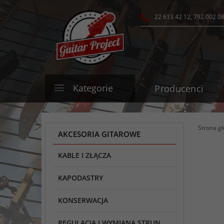
22 613 42 12, 792 002 0
Kategorie
Producenci
Strona g
AKCESORIA GITAROWE
KABLE I ZŁĄCZA
KAPODASTRY
KONSERWACJA
REGULACJA I WYMIANA STRUN