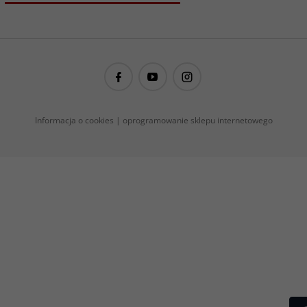
guitarproject@guitarproject.pl
Informacja o cookies
|
oprogramowanie sklepu internetowego