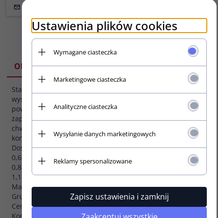
Ustawienia plików cookies
Wymagane ciasteczka
SPECYFIKACJA
OPIS
Marketingowe ciasteczka
Standardowe kostki z
Seria:
wysokiej jakości nylonu z
Analityczne ciasteczka
Nylon
powierzchnią MAX GRIP
zapewniającą świetny
Kształt:
chwyt i bardzo dobrą
Standard
Wysyłanie danych marketingowych
kontrolę podczas gry.
Dostepne w rozmiarach:
0,60mm, 0,73mm,
Reklamy spersonalizowane
0,88mm, 1,00mm,
1,14mm, 1,50mm
Made in USA
Zapisz ustawienia i zamknij
Grubość: 0,60mm
Cenaza 1 szt.
Zaakceptuj wszystkie
Kod produktu: 449-060