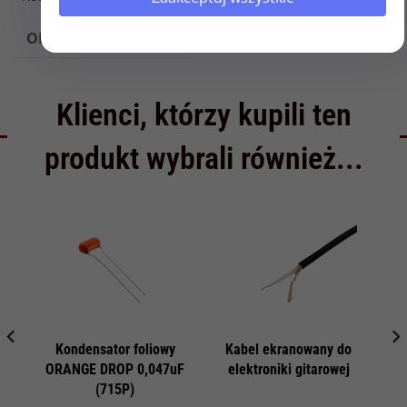
OPINIE
Klienci, którzy kupili ten
produkt wybrali również...
Kondensator foliowy
Kabel ekranowany do
RE
ORANGE DROP 0,047uF
elektroniki gitarowej
(715P)