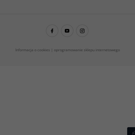
guitarproject@guitarproject.pl
Informacja o cookies
|
oprogramowanie sklepu internetowego