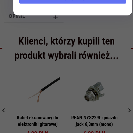
OPINIE
Klienci, którzy kupili ten
produkt wybrali również...
Kabel ekranowany do
REAN NYS229L gniazdo
elektroniki gitarowej
jack 6,3mm (mono)