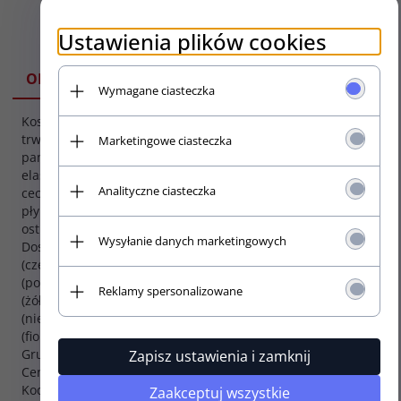
Ustawienia plików cookies
SPECYFIKACJA
OPIS
Wymagane ciasteczka
Kostki Tortex są bardzo
Seria:
trwałe, mają świetną
Marketingowe ciasteczka
Tortex
pamięć i odpowiednią
elastyczność. Dzięki tym
Kształt:
Analityczne ciasteczka
cechom zapewniaja
Standard
płynny atak przy jasnym
ostrym brzmieniu.
Wysyłanie danych marketingowych
Dostępne grubości: .50
(czerwone), .60
(pomarańczowe), .73
Reklamy spersonalizowane
(żółte), .88 (zielone), 1.0
(niebieskie), 1.14
(fioletowe)
Grubość: 0,50mm
Zapisz ustawienia i zamknij
Cena za 1 szt.
Kod produktu: 418-050
Zaakceptuj wszystkie