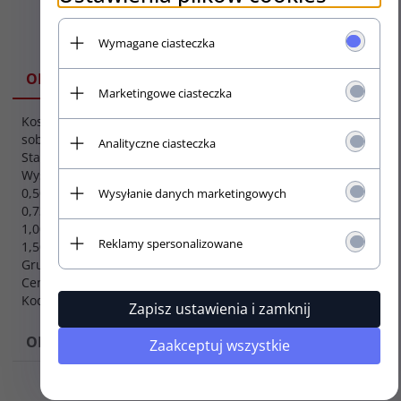
Wymagane ciasteczka
SPECYFIKACJA
OPIS
Marketingowe ciasteczka
Kostki Tortex TIII łączą w
Seria:
sobie cechy Tortex
Analityczne ciasteczka
Tortex
Standard i czubek Jazz III.
Występują w grubościach :
Kształt:
0,50mm, 0,60mm,
Wysyłanie danych marketingowych
TIII
0,73mm, 0,88mm,
1,00mm, 1,14 mm, 1,35,
Reklamy spersonalizowane
1,50
Grubość: 1,50mm
Cena za 1 szt.
Kod produktu: 462-150
Zapisz ustawienia i zamknij
OPINIE
Zaakceptuj wszystkie