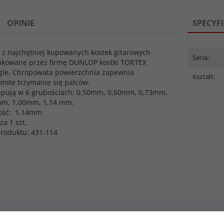
OPINIE
SPECYF
 z najchętniej kupowanych kostek gitarowych
Seria:
kowane przez firmę DUNLOP kostki TORTEX
gle. Chropowata powierzchnia zapewnia
Kształt:
mite trzymanie się palców.
pują w 6 grubościach: 0,50mm, 0,60mm, 0,73mm,
mm, 1,00mm, 1,14 mm.
ość: 1,14mm
za 1 szt.
roduktu: 431-114
owy ERNIE BALL
Pasek gitarowy ERNIE BALL
Pasek gitar
Series (BK)
PolyPro Series (RD)
PolyPro Se
t dostępny!
Produkt dostępny!
Produ
N
36,
27
PLN
36,
27
P
39,00 PLN
39,00 PLN