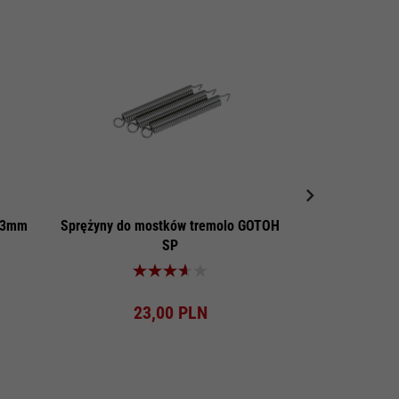
6,3mm
Sprężyny do mostków tremolo GOTOH
Sprężyny do m
SP
Produkt dostępny!
Pro
23,
00
PLN
29