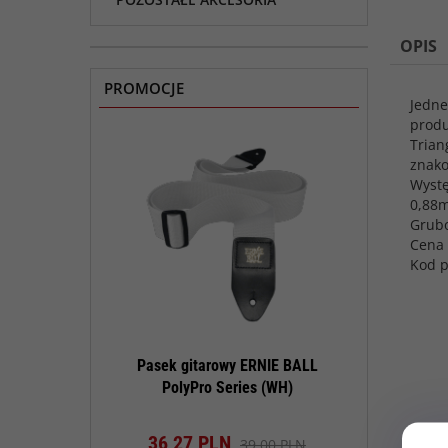
OPIS
PROMOCJE
Jedne
produ
Trian
znako
Wystę
0,88
Grub
Cena 
Kod p
konserwacji
Pasek gitarowy ERNIE BALL
Pasek gitar
tar Polish Kit
PolyPro Series (WH)
PolyPro 
t dostępny!
Produkt dostępny!
Produk
N
36,
27
PLN
36,
27
PL
90,00 PLN
39,00 PLN