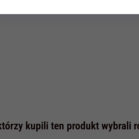
t dostępny!
Produkt dostępny!
Produ
N
62,
10
PLN
98,
10
PL
89,00 PLN
69,00 PLN
sz 8.90 PLN
Oszczędzasz 6.90 PLN
Oszczędza
którzy kupili ten produkt wybrali 