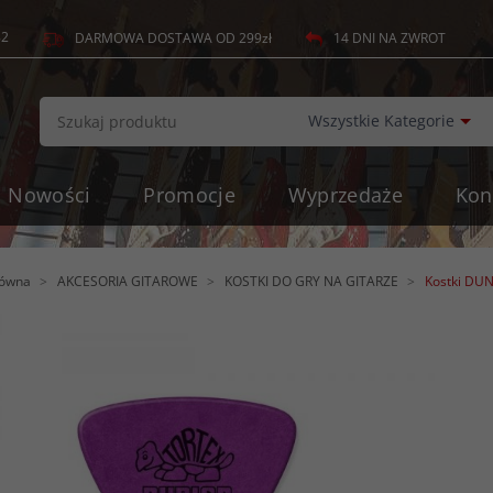
82
14 DNI NA ZWROT
DARMOWA DOSTAWA OD 299zł
c
Wszystkie Kategorie
Nowości
Promocje
Wyprzedaże
Kon
łówna
AKCESORIA GITAROWE
KOSTKI DO GRY NA GITARZE
Kostki DUN