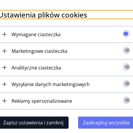
sz 2.73 PLN
Oszczędzasz 2.73 PLN
Oszczędz
Ustawienia plików cookies
Wymagane ciasteczka
Marketingowe ciasteczka
Analityczne ciasteczka
Wysyłanie danych marketingowych
Reklamy spersonalizowane
klucz do basu
Pojedynczy klucz do basu
Pojedynczy
Zapisz ustawienia i zamknij
Zaakceptuj wszystkie
11W (CK,R)
GOTOH GB11W (CR,R)
GOTOH G