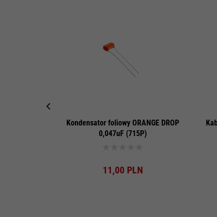
Kondensator foliowy ORANGE DROP
Kab
0,047uF (715P)
Produkt dostępny!
11,
00
PLN