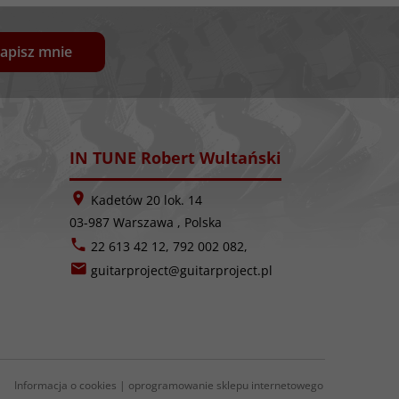
apisz mnie
IN TUNE Robert Wultański
Kadetów 20 lok. 14
03-987
Warszawa
,
Polska
22 613 42 12, 792 002 082,
guitarproject@guitarproject.pl
Informacja o cookies
|
oprogramowanie sklepu internetowego