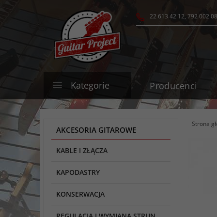
22 613 42 12, 792 002 0
Kategorie
Producenci
Strona g
AKCESORIA GITAROWE
KABLE I ZŁĄCZA
KAPODASTRY
KONSERWACJA
REGULACJA I WYMIANA STRUN