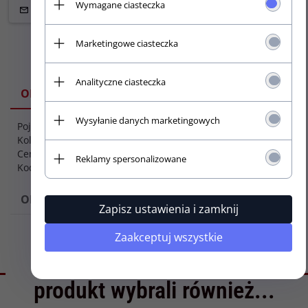
Wymagane ciasteczka
Marketingowe ciasteczka
Analityczne ciasteczka
OPIS
Wysyłanie danych marketingowych
Pojemnik na kostki przyklejany taśmą dwustronną.
Kolor: czarny
Cena za 1 szt.
Reklamy spersonalizowane
Kod produktu: 5006J
OPINIE
Zapisz ustawienia i zamknij
Zaakceptuj wszystkie
Klienci, którzy kupili ten
produkt wybrali również...