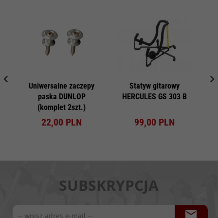
Uniwersalne zaczepy
Statyw gitarowy
paska DUNLOP
HERCULES GS 303 B
(komplet 2szt.)
22,
00
PLN
99,
00
PLN
SUBSKRYPCJA