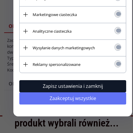
Marketingowe ciasteczka
SPECYFIKACJA
OPIS
Analityczne ciasteczka
Zaczep paska do gitary. W
Kolor
komplecie 2 zaczepy i
Wysyłanie danych marketingowych
osprzętu:
dwie śrubki montażowe.
Złoty (GD)
Typ: V
Średnica : 13mm
Reklamy spersonalizowane
Kod produktu: EP-K-G
OPINIE
Zapisz ustawienia i zamknij
Zaakceptuj wszystkie
Klienci, którzy kupili ten
produkt wybrali również...