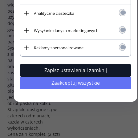
wieloletnie,
bezproblemowe
Analityczne ciasteczka
użytkowanie, a
dopracowana konstrukcja
gwarantuje, że zaczep nie
Wysyłanie danych marketingowych
odepnie się nawet przy
bardzo silnym naprężeniu.
Reklamy spersonalizowane
System Straplok składa się
z elementów zakładanych
na stałe na końcach paska
oraz kołków na pasek
Zapisz ustawienia i zamknij
zastępujących
standardowe kołki w
Zaakceptuj wszystkie
gitarze. Oba elementy
blokują się, umożliwiając
jednocześnie swobodny
obrót paska na kołku.
Straploki dostępne są w
czterech odmianach,
każda w czterech
wykończeniach.
Cena za 1 komplet. (2 szt)