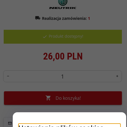
Realizacja zamówienia:
1
Produkt dostępny!
26,
00
PLN
Do koszyka!