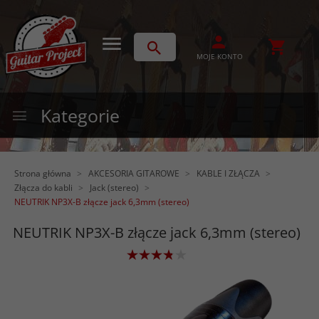
MOJE KONTO
Kategorie
Strona główna
AKCESORIA GITAROWE
KABLE I ZŁĄCZA
Złącza do kabli
Jack (stereo)
NEUTRIK NP3X-B złącze jack 6,3mm (stereo)
NEUTRIK NP3X-B złącze jack 6,3mm (stereo)