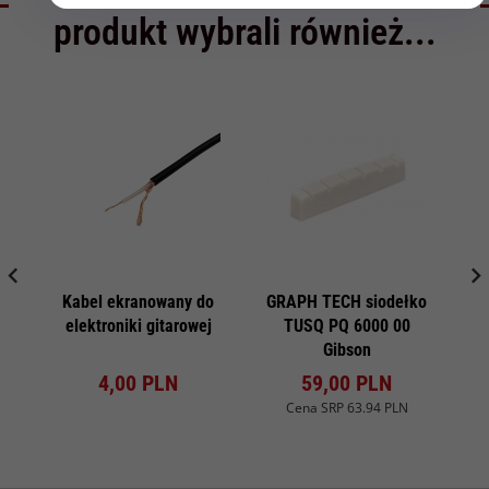
produkt wybrali również...
Kabel ekranowany do
GRAPH TECH siodełko
R
elektroniki gitarowej
TUSQ PQ 6000 00
Gibson
4,
00
PLN
59,
00
PLN
Cena SRP
63.94 PLN