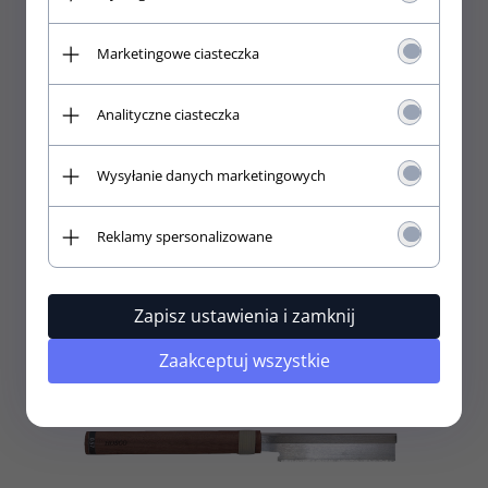
Marketingowe ciasteczka
Analityczne ciasteczka
Piła HOSCO do nacinania slotów progów 0,53mm
Wysyłanie danych marketingowych
Reklamy spersonalizowane
145,
00
PLN
Zapisz ustawienia i zamknij
Zaakceptuj wszystkie