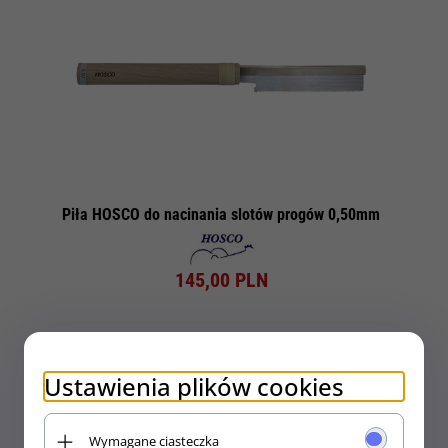
Piła HOSCO do nacinania slotów progów 0,50mm
145,
00
PLN
Ustawienia plików cookies
Wymagane ciasteczka