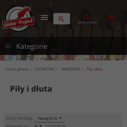
MOJE KONTO
Kategorie
Strona główna
LUTNICTWO
NARZĘDZIA
Piły i dłuta
Piły i dłuta
sort
Sortuj według:
Nazwy (A-Z)
pop
Wyświetl po
produktów
24