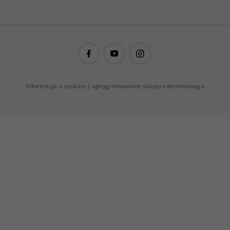
guitarproject@guitarproject.pl
Informacja o cookies
|
oprogramowanie sklepu internetowego