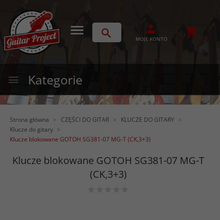
MOJE KONTO
Kategorie
Strona główna
CZĘŚCI DO GITAR
KLUCZE DO GITARY
Klucze do gitary
Klucze blokowane GOTOH SG381-07 MG-T (CK,3+3)
Klucze blokowane GOTOH SG381-07 MG-T
(CK,3+3)