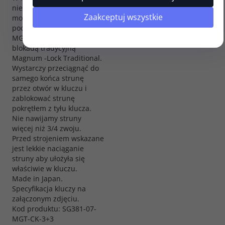
niezbędne elementy do
Zaakceptuj wszystkie
montażu: tulejki,
podkładki oraz śrubki.
MG-T to klucze z
blokadą tradycyjną
Magnum -Lock Traditional.
Wystarczy przeciągnąć do
samego końca strunę
przez otwór w kluczu i
zablokować strunę
pokrętłem z tyłu klucza.
Nie nawijamy struny
więcej niż 3/4 zwoju.
Przed strojeniem wskazane
jest lekkie naciąganie
struny aby ułożyła się
właściwie w kluczu.
Made in Japan.
Specyfikacja kluczy na
załączonym zdjęciu.
Kod produktu: SG381-07-
MGT-CK-3+3