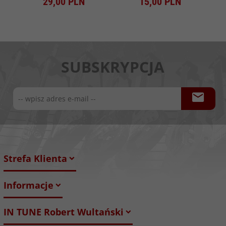
29,
00
PLN
15,
00
PLN
SUBSKRYPCJA
Strefa Klienta
Informacje
IN TUNE Robert Wultański