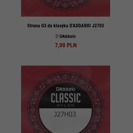
Struna G3 do klasyka D'ADDARIO J2703
7,
00
PLN