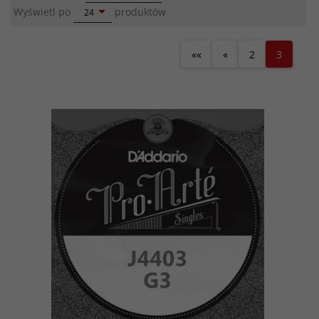
pop
Wyświetl po
produktów
24
««
«
2
3