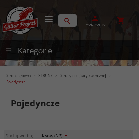
MOJE KONTO
Kategorie
Strona główna
STRUNY
Struny do gitary klasycznej
Pojedyncze
Pojedyncze
sort
Sortuj według:
Nazwy (A-Z)