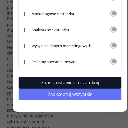
rewelacyjne struny do
Niklowane
praktycznie każdego
Typ owijki:
instrumentu. Struny
Marketingowe ciasteczka
D'Addario są wybierane
Okrągła
przez najlepszych
Mocowanie:
Analityczne ciasteczka
muzyków niezależnie od
Kulka
stylu czy instrumentu na
którym grają. D’Addario XL
Wysyłanie danych marketingowych
Nickel to struny z
okrągłym rdzeniem i
niklowaną owijką. Jest to
Reklamy spersonalizowane
najbardziej popularny
rodzaj strun firmy
D'Addario a jego jasne,
klarowne brzmienie z
Zapisz ustawienia i zamknij
solidną podstawą w dole
sprawdza się świetnie w
Zaakceptuj wszystkie
praktycznie każdym stylu
muzycznym. Wszystkie
struny XL Nickel są
precyzyjnie nawijane na
cyfrowo sterowanej
maszynie co zapewnia