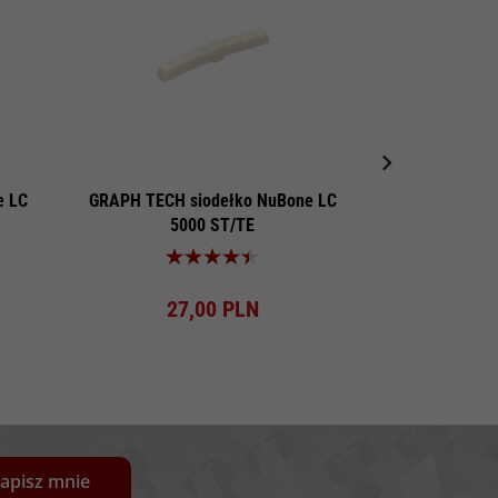
e LC
GRAPH TECH siodełko NuBone LC
Siodełko szyj
5000 ST/TE
Produkt dostępny!
Pro
27,
00
PLN
27
apisz mnie