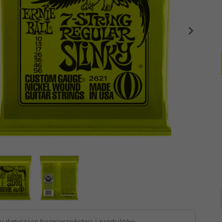
owy ERNIE BALL
Pasek gitarowy ERNIE BALL
Pasek gitar
Series (BK)
PolyPro Series (RD)
PolyPro Se
t dostępny!
Produkt dostępny!
Produ
N
36,
27
PLN
36,
27
P
39,00 PLN
39,00 PLN
sz 2.73 PLN
Oszczędzasz 2.73 PLN
Oszczędz
y dotyczące bezpieczeństwa i produktów