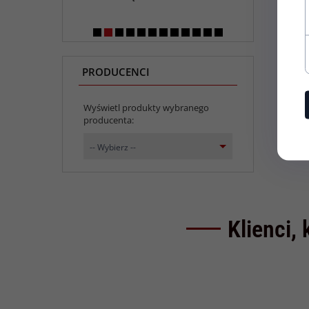
PRODUCENCI
Wyświetl produkty wybranego
producenta:
set_producers
-- Wybierz --
Klienci, 