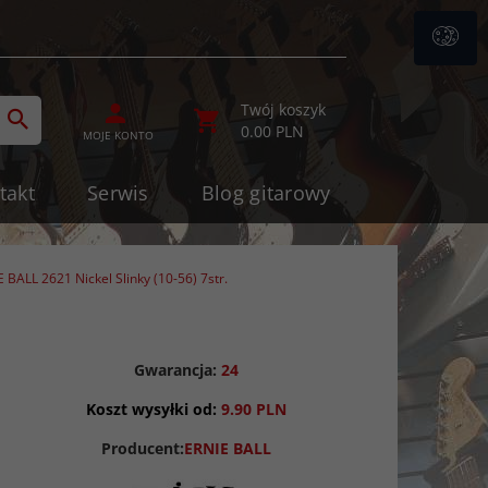
ategories_searcher
Twój koszyk
0.00
PLN
MOJE KONTO
takt
Serwis
Blog gitarowy
 BALL 2621 Nickel Slinky (10-56) 7str.
Gwarancja:
24
Koszt wysyłki od:
9.90 PLN
Producent:
ERNIE BALL