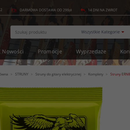
82
14 DNI NA ZWROT
DARMOWA DOSTAWA OD 299zł
c
Wszystkie Kategorie
Nowości
Promocje
Wyprzedaże
Kon
łówna
STRUNY
Struny do gitary elektrycznej
Komplety
Struny ERNIE