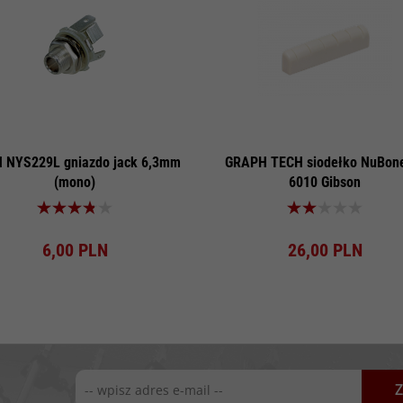
 NYS229L gniazdo jack 6,3mm
GRAPH TECH siodełko NuBon
(mono)
6010 Gibson
Produkt dostępny!
Produkt dostępny!
6,
00
PLN
26,
00
PLN
Z