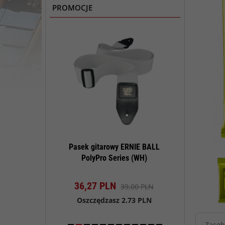
PROMOCJE
konserwacji
Pasek gitarowy ERNIE BALL
Pasek gitar
tar Polish Kit
PolyPro Series (WH)
PolyPro 
t dostępny!
Produkt dostępny!
Produk
N
36,
27
PLN
36,
27
PL
90,00 PLN
39,00 PLN
sz 4.50 PLN
Oszczędzasz 2.73 PLN
Oszczędza
Zasob