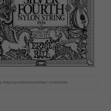
owy ERNIE BALL
Pasek gitarowy ERNIE BALL
Pasek gitar
Series (BK)
PolyPro Series (RD)
PolyPro Se
y dotyczące bezpieczeństwa i produktów
t dostępny!
Produkt dostępny!
Produ
N
36,
27
PLN
36,
27
P
39,00 PLN
39,00 PLN
sz 2.73 PLN
Oszczędzasz 2.73 PLN
Oszczędz