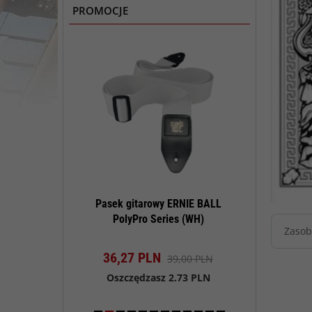
PROMOCJE
konserwacji
Pasek gitarowy ERNIE BALL
Pasek gitar
tar Polish Kit
PolyPro Series (WH)
PolyPro 
Zasob
t dostępny!
Produkt dostępny!
Produk
N
36,
27
PLN
36,
27
PL
90,00 PLN
39,00 PLN
sz 4.50 PLN
Oszczędzasz 2.73 PLN
Oszczędza