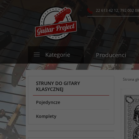
22 613 42 12, 792 002 0
Kategorie
Producenci
Strona g
STRUNY DO GITARY
KLASYCZNEJ
Pojedyncze
Komplety