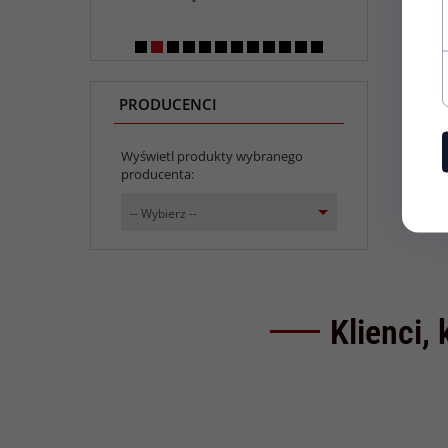
PRODUCENCI
Wyświetl produkty wybranego
producenta:
set_producers
-- Wybierz --
Klienci, 