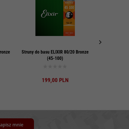
ronze
Struny do basu ELIXIR 80/20 Bronze
Kabel patch R
(45-100)
A
Produkt dostępny!
Pro
199,
00
PLN
15
apisz mnie