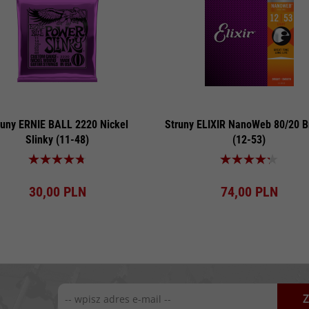
runy ERNIE BALL 2220 Nickel
Struny ELIXIR NanoWeb 80/20 B
Slinky (11-48)
(12-53)
Produkt dostępny!
Produkt dostępny!
30,
00
PLN
74,
00
PLN
Z