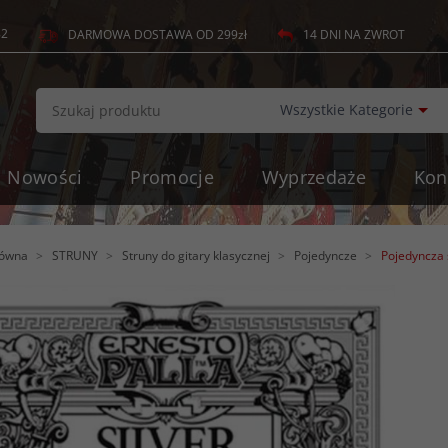
82
14 DNI NA ZWROT
DARMOWA DOSTAWA OD 299zł
c
Wszystkie Kategorie
Nowości
Promocje
Wyprzedaże
Kon
łówna
STRUNY
Struny do gitary klasycznej
Pojedyncze
Pojedyncza 