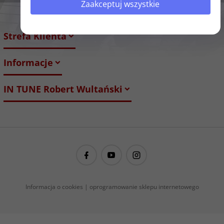
Zaakceptuj wszystkie
Strefa Klienta
Informacje
IN TUNE Robert Wultański
guitarproject@guitarproject.pl
Informacja o cookies
|
oprogramowanie sklepu internetowego